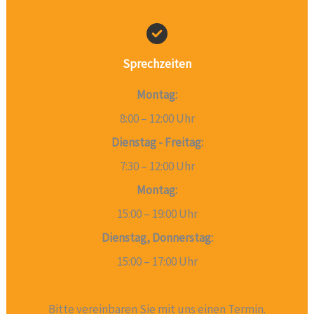
Apotheke Ihrer Wahl abholen. Wenn Sie nachmittags
bestellen: am Folgetag. In der Apotheke müssen Sie
Sich mit ihrer Versichertenkarte (oder einem anderen
Dokument) ausweisen. Die Apotheke ruft das Rezept
Sprechzeiten
elektronisch ab. Privatrezepte, Hilfsmittelrezepte
(z.B. Rollator), Heilmittelrezepte (z.B.
Montag:
Krankengymnastik), BTM-Rezepte (starke
8:00 – 12:00 Uhr
Schmerzmittel), Berufsgenossenschafts-
Verordnungen u.a. werden wie bisher ausgestellt.
Dienstag - Freitag:
7:30 – 12:00 Uhr
Montag:
15:00 – 19:00 Uhr
Dienstag, Donnerstag:
15:00 – 17:00 Uhr
Bitte vereinbaren Sie mit uns einen Termin.