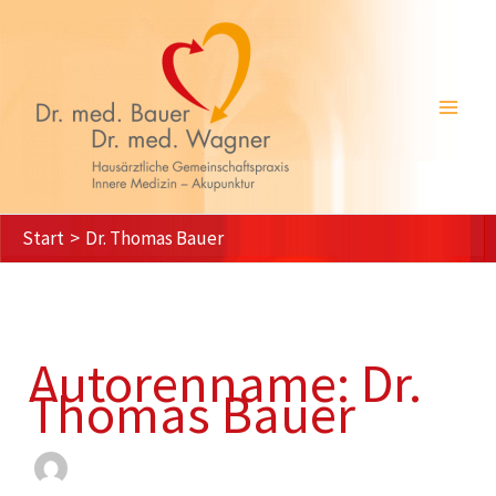
Zum
Inhalt
springen
Start
Dr. Thomas Bauer
Autorenname: Dr.
Thomas Bauer